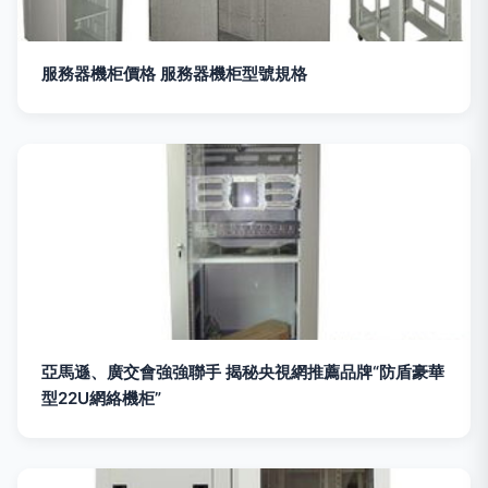
服務器機柜價格 服務器機柜型號規格
亞馬遜、廣交會強強聯手 揭秘央視網推薦品牌“防盾豪華
型22U網絡機柜”