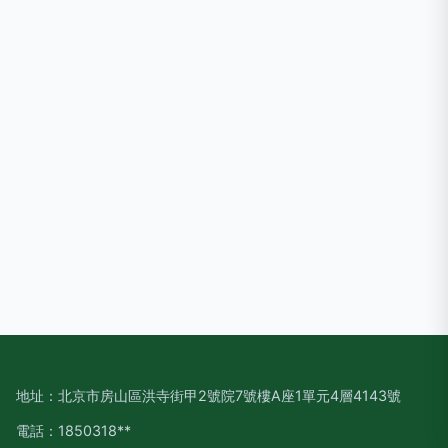
地址：北京市房山區洪寺街甲2號院7號樓A座1單元4層4143號
電話：1850318**