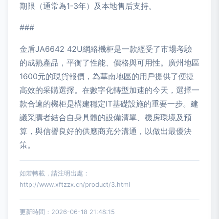
期限（通常為1-3年）及本地售后支持。
###
金盾JA6642 42U網絡機柜是一款經受了市場考驗
的成熟產品，平衡了性能、價格與可用性。廣州地區
1600元的現貨報價，為華南地區的用戶提供了便捷
高效的采購選擇。在數字化轉型加速的今天，選擇一
款合適的機柜是構建穩定IT基礎設施的重要一步。建
議采購者結合自身具體的設備清單、機房環境及預
算，與信譽良好的供應商充分溝通，以做出最優決
策。
如若轉載，請注明出處：
http://www.xftzzx.cn/product/3.html
更新時間：2026-06-18 21:48:15