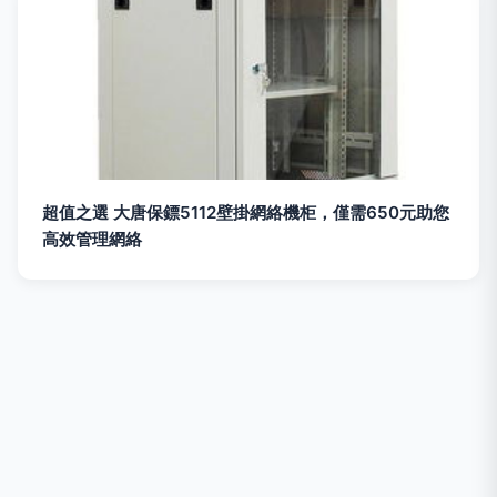
超值之選 大唐保鏢5112壁掛網絡機柜，僅需650元助您
高效管理網絡