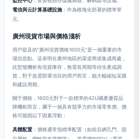
監控中心
：安裝視頻存儲服務器、解碼器等設備。
電信與云計算基礎設施
：作為模塊化部署的標準單
元。
廣州現貨市場與價格淺析
用戶提及的“廣州現貨價格1600元”是一個重要的市
場信息點。這表明在廣州地區的渠道商或集成商處，
此型號機柜有現貨庫存，無需長周期等待生產或調
貨，對于急需部署項目的用戶而言，能大幅縮短采購
和建設周期。
關于價格，1600元對于一款標準的42U國產優質品
牌機柜而言，屬于一個具有競爭力的市場零售價。價
格可能因以下因素浮動：
具體配置
：價格通常指標準配置（如前后網孔門、固
定層板、腳輪與支撐腳等）。若需增加PDU（電源