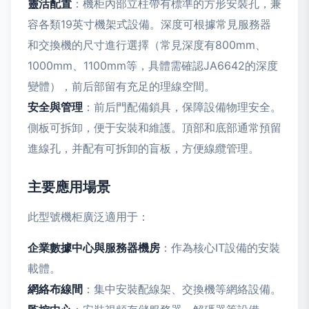
靈活配置
：機柜內部立柱帶有標準的方形安裝孔，兼
容各類19英寸機架式設備。深度可根據常見服務器
和交換機的尺寸進行選擇（常見深度有800mm、
1000mm、1100mm等，具體需確認JA6642的深度
變體），前后部留有充足的理線空間。
安全與管理
：前后門配備鎖具，保障設備物理安全。
側板可拆卸，便于安裝和維護。頂部和底部通常預留
進線孔，并配有可拆卸的盲板，方便線纜管理。
主要應用場景
此型號機柜廣泛適用于：
企業數據中心與服務器機房
：作為核心IT設備的安裝
載體。
網絡布線間
：集中安裝配線架、交換機等網絡設備。