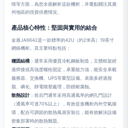
情等方面，為您全面解析這款機柜，并重點關注其廣
州地區的現貨供應情況。
產品核心特性：堅固與實用的結合
金盾JA6642是一款標準的42U（約2米高）19英寸
網絡機柜。其主要特點包括：
穩固結構
：通常采用優質冷軋鋼板制造，主體框架經
過焊接或高強度螺栓固定，承重能力強，能安全承載
服務器、交換機、UPS等重型設備。表面多經過脫
脂、磷化、靜電噴塑處理，防銹耐腐蝕。
散熱設計
：前后門通常采用高通風率的網孔門設計
（通風率可達70%以上），有效促進機柜內外空氣循
環，配合可調節的散熱風扇安裝位，能有效解決設備
密集部署時的散熱難題。