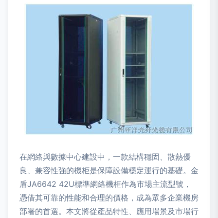
在網絡與數據中心建設中，一款結構穩固、散熱優
良、兼容性強的機柜是保障設備穩定運行的基礎。金
盾JA6642 42U標準網絡機柜作為市場主流型號，
憑借其可靠的性能和合理的價格，成為眾多企業機房
部署的首選。本文將從產品特性、應用場景及市場行