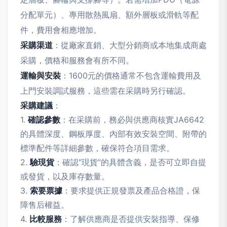
分配單元）、專用散熱風扇、額外層板或滑軌等配
件，費用會相應增加。
采購渠道
：從廠家直銷、大型分銷商或本地集成商處
采購，價格和服務會有所不同。
運輸與安裝
：1600元的價格通常不包含運輸費用及
上門安裝調試服務，這些需在采購時另行確認。
采購建議
：
1.
確認參數
：在采購前，務必與供應商核實JA6642
的具體深度、鋼板厚度、內部有效安裝空間、附帶的
標準配件等詳細參數，確保符合項目需求。
2.
驗現貨
：確認“現貨”的具體含義，是否可立即自提
或發貨，以及庫存數量。
3.
索要票據
：要求提供正規發票及產品合格證，保
障售后權益。
4.
比較服務
：了解供應商是否提供安裝指導、保修